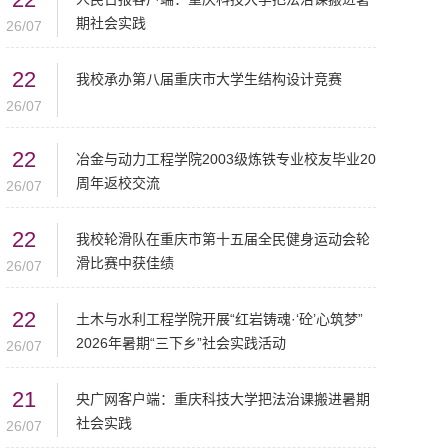
期社会实践
26/07
22
我校承办第八届重庆市大学生结构设计竞赛
26/07
22
冶金与动力工程学院2003级炼铁专业校友毕业20
周年返校交流
26/07
22
我校轮滑队在重庆市第十五届全民健身运动会轮
滑比赛中获佳绩
26/07
22
土木与水利工程学院开展“红岩铸魂·‘砼’心筑梦”
2026年暑期“三下乡”社会实践活动
26/07
21
央广网客户端：重庆科技大学把法治课搬进暑期
社会实践
26/07