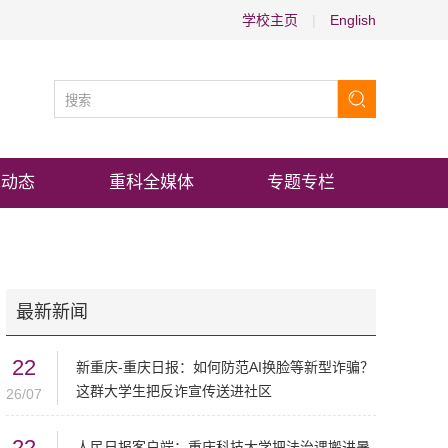
学校主页
|
English
术动态
重科全媒体
专题专栏
最新新闻
22
新重庆-重庆日报：如何防范AI换脸等新型诈骗？
这群大学生把反诈宣传送进社区
26/07
22
人民日报客户端：重庆科技大学把法治课搬进暑