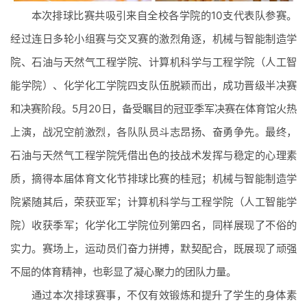
本次排球比赛共吸引来自全校各学院的10支代表队参赛。
经过连日多轮小组赛与交叉赛的激烈角逐，机械与智能制造学
院、石油与天然气工程学院、计算机科学与工程学院（人工智
能学院）、化学化工学院四支队伍脱颖而出，成功晋级半决赛
和决赛阶段。5月20日，备受瞩目的冠亚季军决赛在体育馆火热
本科生
研究生
国际学生
上演，战况空前激烈，各队队员斗志昂扬、奋勇争先。最终，
继续教育
石油与天然气工程学院凭借出色的技战术发挥与稳定的心理素
质，摘得本届体育文化节排球比赛的桂冠；机械与智能制造学
院紧随其后，荣获亚军；计算机科学与工程学院（人工智能学
院）收获季军；化学化工学院位列第四名，同样展现了不俗的
实力。赛场上，运动员们奋力拼搏，默契配合，既展现了顽强
不屈的体育精神，也彰显了凝心聚力的团队力量。
国内交流合作
国际交流合作
通过本次排球赛事，不仅有效锻炼和提升了学生的身体素