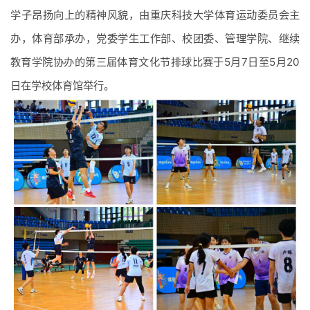
教学科研单位
管理服务部门
学子昂扬向上的精神风貌，由重庆科技大学体育运动委员会主
办，体育部承办，党委学生工作部、校团委、管理学院、继续
教育学院协办的第三届体育文化节排球比赛于5月7日至5月20
日在学校体育馆举行。
师资队伍
本科生
研究生
国际学生
继续教育
学科建设
科学研究
学术期刊