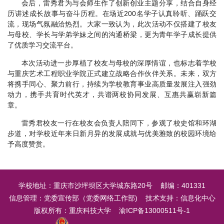
会后，雷秀君为与会师生作了创新创业主题分享，结合自身经
历讲述成长故事与奋斗历程。在场近200名学子认真聆听、踊跃交
流，现场气氛融洽热烈。大家一致认为，此次活动不仅搭建了校友
与母校、学长与学弟学妹之间的沟通桥梁，更为青年学子成长提供
了优质学习交流平台。
本次活动进一步厚植了校友与母校的深厚情谊，也标志着学校
与重庆艺术工程职业学院正式建立战略合作伙伴关系。未来，双方
将携手同心、聚力前行，持续为学校教育事业高质量发展注入强劲
动力，携手共育时代英才，共谱两校协同发展、互惠共赢崭新篇
章。
雷秀君校友一行在校友会负责人陪同下，参观了校史馆和环湖
步道，对学校近年来日新月异的发展成就与优美雅致的校园环境给
予高度赞赏。
学校地址：重庆市沙坪坝区大学城东路20号 邮编：401331
信息管理：党委宣传部（党委网络工作部) 技术支持：信息化中心
版权所有：重庆科技大学 渝ICP备13000511号-1