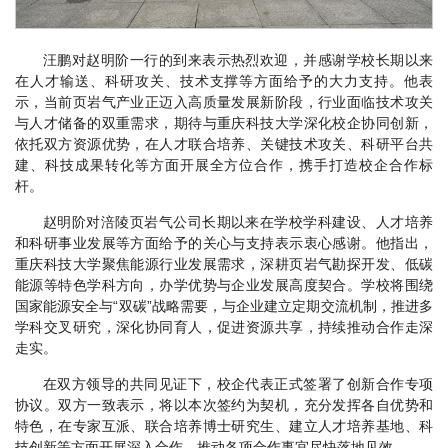
汪鹏对赵明阶一行的到来表示热烈欢迎，并感谢学校长期以来
在人才输送、科研攻关、技术支撑等方面给予的大力支持。他表
示，当前页岩气产业正迈入高质量发展新阶段，行业面临技术攻关
与人才储备的双重需求，期待与重庆科技大学深化校企协同创新，
依托双方资源优势，在人才联合培养、关键技术攻关、科研平台共
建、科技成果转化等方面开展全方位合作，携手打造校企合作标
杆。
赵明阶对涪陵页岩气公司长期以来在学校学科建设、人才培养
和科研事业发展等方面给予的关心与支持表示衷心感谢。他指出，
重庆科技大学聚焦能源行业发展需求，深耕页岩气勘探开发、低碳
能源等特色学科方向，办学优势与企业发展高度契合。学校将围绕
国家能源安全与“双碳”战略需要，与企业建立定期交流机制，推进多
学科交叉研究，深化协同育人，促进资源共享，持续推动合作走深
走实。
在双方领导的共同见证下，校企代表正式签署了创新合作专项
协议。双方一致表示，将以本次签约为契机，充分发挥各自优势和
特色，在专家互派、联合培养博士研究生、建立人才培养基地、科
技创新等方面开展深入合作，推动各项合作事宜尽快落地见效。