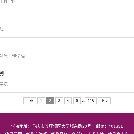
工程学院
处
然气工程学院
例
学院
...
上页
1
2
3
4
5
218
下页
学校地址：重庆市沙坪坝区大学城东路20号 邮编：401331